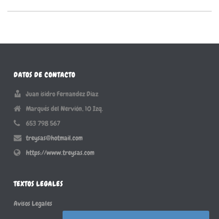
DATOS DE CONTACTO
Juan isidro Fernandez Diaz
Marqués del Nervión, 10 Izq.
653 798 567
treysas@hotmail.com
https://www.treysas.com
TEXTOS LEGALES
Avisos Legales