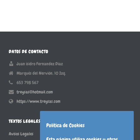
DATOS DE CONTACTO
Juan isidro Fernandez Diaz
Marqués del Nervión, 10 Izq.
653 798 567
treysas@hotmail.com
https://www.treysas.com
TEXTOS LEGALES
Política de Cookies
Avisos Legales
Esta página utiliza cookies y otras